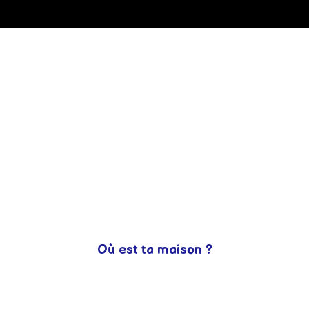
LE PREMIER
LE
AVRIL !
RÉVEILLON
DU NOUVEL
AN
Evènements
Histoires
Où est ta maison ?
Pourquoi ce monsieur n’a pas de maison ?