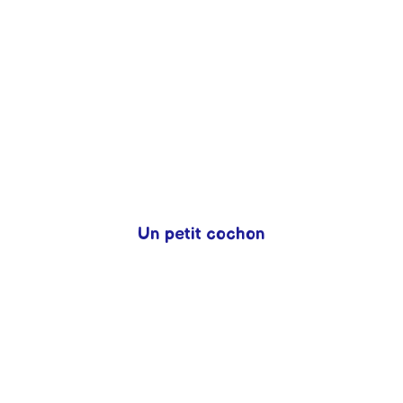
LE HÉRISSON
AH LES
CROCODILES
!
IUT MMI Blois
IUT MMI Blois
Un petit cochon