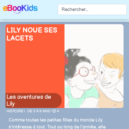
LILY NOUE SES
LACETS
Les aventures de
Lily
HISTOIRE |
DE 3 À 6 ANS |
4
Comme toutes les petites filles du monde Lily
s'intéresse à tout. Tout au long de l'année, elle