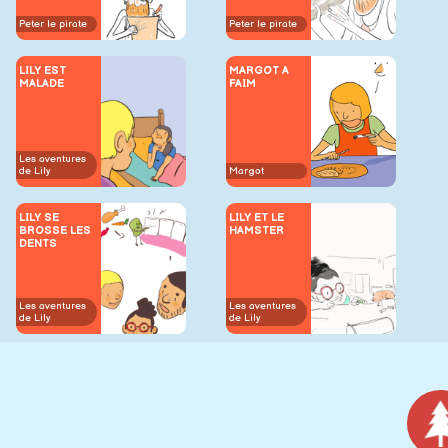
Peter le pirate
Peter le pirate
LILY EST
MARGOT A
MALADE
FAIM
Les aventures
de Lily
Margot
LILY SE
LILY ET LE
BROSSE LES
HAMSTER
DENTS
Les aventures
Les aventures
de Lily
de Lily