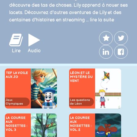
découvre des tas de choses. Lily apprend à nouer ses
lacets. Découvrez d'autres aventures de Lily et des
centaines d'histoires en streaming ...
lire la suite
Lire
Audio
TEF LA VOILE
LÉON ET LE
AUX JO
MYSTÈRE DU
VENT
Jeux
Les questions
Olympiques
de Léon
LA COURSE
LA COURSE
AUX
AUX
NOISETTES :
NOISETTES :
VOL. 3
VOL. 2