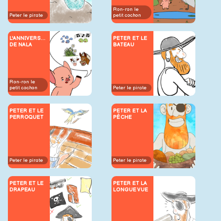
Ron-ron le
Peter le pirate
petit cochon
L'ANNIVERSAIRE
PETER ET LE
DE NALA
BATEAU
Ron-ron le
petit cochon
Peter le pirate
PETER ET LE
PETER ET LA
PERROQUET
PÊCHE
Peter le pirate
Peter le pirate
PETER ET LE
PETER ET LA
DRAPEAU
LONGUE VUE