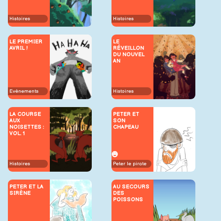
Histoires
Histoires
LE PREMIER
LE
AVRIL !
RÉVEILLON
DU NOUVEL
AN
Evènements
Histoires
LA COURSE
PETER ET
AUX
SON
NOISETTES :
CHAPEAU
VOL. 1
Peter le pirate
Histoires
PETER ET LA
AU SECOURS
SIRÈNE
DES
POISSONS