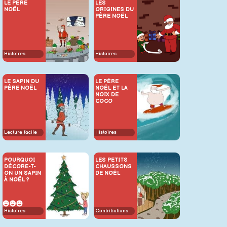
LE PÈRE
LES
NOËL
ORIGINES DU
PÈRE NOËL
Histoires
Histoires
LE SAPIN DU
LE PÈRE
PÈRE NOËL
NOËL ET LA
NOIX DE
COCO
Lecture facile
Histoires
POURQUOI
LES PETITS
DÉCORE-T-
CHAUSSONS
ON UN SAPIN
DE NOËL
À NOËL ?
Histoires
Contributions