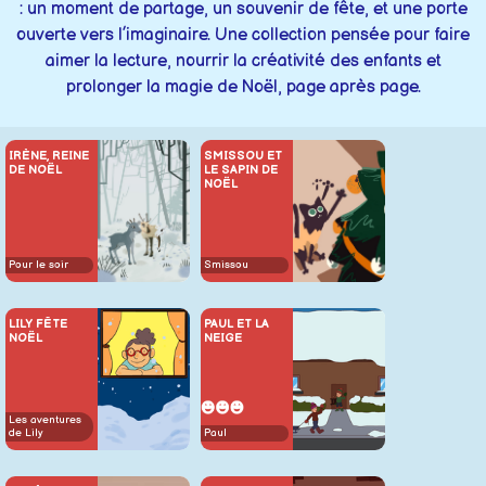
: un moment de partage, un souvenir de fête, et une porte
ouverte vers l’imaginaire. Une collection pensée pour faire
aimer la lecture, nourrir la créativité des enfants et
prolonger la magie de Noël, page après page.
IRÈNE, REINE
SMISSOU ET
DE NOËL
LE SAPIN DE
NOËL
Pour le soir
Smissou
LILY FÊTE
PAUL ET LA
NOËL
NEIGE
Les aventures
Paul
de Lily