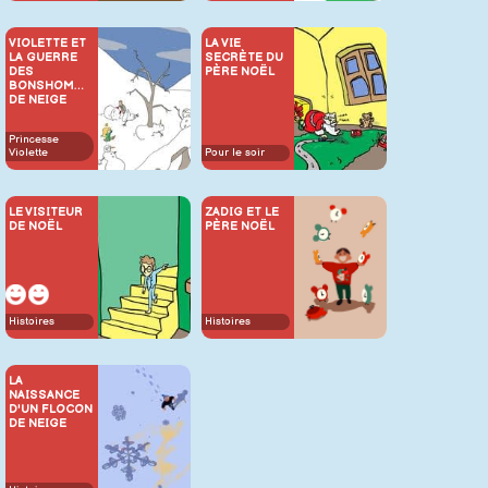
VIOLETTE ET
LA VIE
LA GUERRE
SECRÈTE DU
DES
PÈRE NOËL
BONSHOMMES
DE NEIGE
Princesse
Violette
Pour le soir
LE VISITEUR
ZADIG ET LE
DE NOËL
PÈRE NOËL
Histoires
Histoires
LA
NAISSANCE
D'UN FLOCON
DE NEIGE