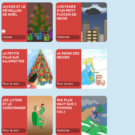
ULYSSE ET LE
L'ODYSSÉE
RÉVEILLON
D'UN PETIT
DE NOËL
FLOCON DE
NEIGE
Ulysse
Histoires
LA PETITE
LA REINE DES
FILLE AUX
NEIGES
ALLUMETTES
Pour le soir
Pour le soir
LES LUTINS
PAS PLUS
ET LE
HAUT QUE 3
CORDONNIER
POMMES
VOL.1
Pour le soir
Histoires