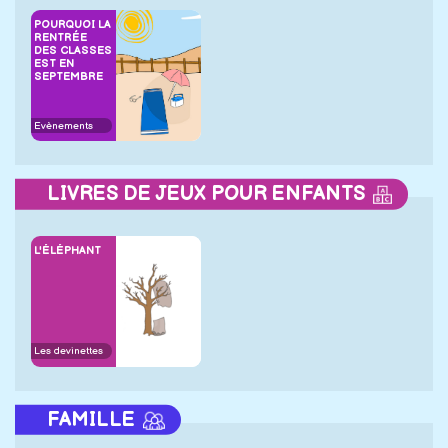
POURQUOI LA
RENTRÉE
DES CLASSES
EST EN
SEPTEMBRE
Evènements
LIVRES DE JEUX POUR ENFANTS
L'ÉLÉPHANT
Les devinettes
FAMILLE