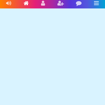
Livres audio
Accueil
Connexion
Inscription
Blog
Men
Français
Anglais
Espagnol
Livres audio
Ecrire une histoire
Ebookids
Se connecter
S'inscrire