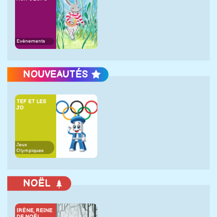
Evènements
NOUVEAUTÉS
TEF ET LES
JO
Jeux
Olympiques
NOËL
IRÈNE, REINE
DE NOËL