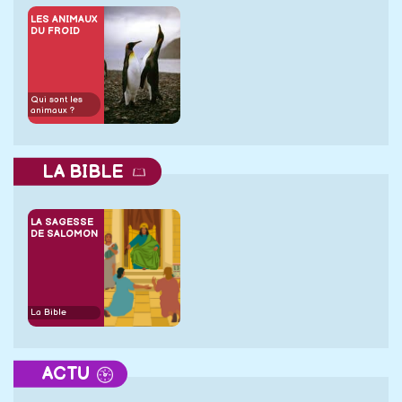
LES ANIMAUX
DU FROID
Qui sont les
animaux ?
LA BIBLE
LA SAGESSE
DE SALOMON
La Bible
ACTU