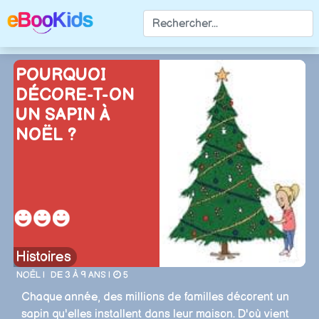
POURQUOI
DÉCORE-T-ON
UN SAPIN À
NOËL ?
Histoires
NOËL |
DE 3 À 9 ANS |
5
Chaque année, des millions de familles décorent un
sapin qu'elles installent dans leur maison. D'où vient