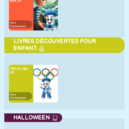
AUX JO
Jeux
Olympiques
LIVRES DÉCOUVERTES POUR
ENFANT
TEF ET LES
JO
Jeux
Olympiques
HALLOWEEN