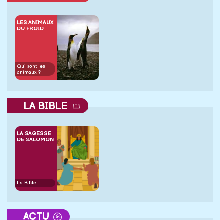
LES ANIMAUX
DU FROID
Qui sont les
animaux ?
LA BIBLE
LA SAGESSE
DE SALOMON
La Bible
ACTU