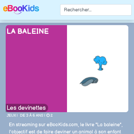
LA BALEINE
Les devinettes
JEUX |
DE 3 À 6 ANS |
2
En streaming sur eBooKids.com, le livre "La baleine",
l'objectif est de faire deviner un animal à son enfant