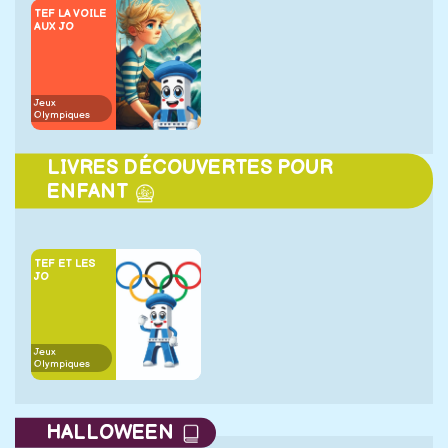
TEF LA VOILE
AUX JO
Jeux
Olympiques
LIVRES DÉCOUVERTES POUR
ENFANT
TEF ET LES
JO
Jeux
Olympiques
HALLOWEEN