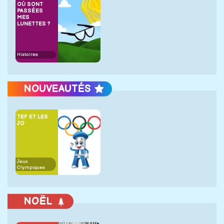
OÙ SONT
PASSÉES
MES
LUNETTES ?
Histoires
NOUVEAUTÉS
TEF ET LES
JO
Jeux
Olympiques
NOËL