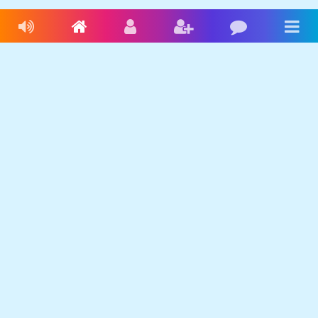
Livres audio
Accueil
Connexion
Inscription
Blog
Men
Français
Anglais
Espagnol
Livres audio
Ecrire une histoire
Ebookids
Se connecter