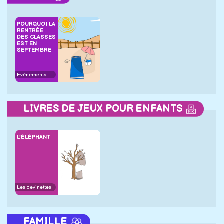
POURQUOI LA
RENTRÉE
DES CLASSES
EST EN
SEPTEMBRE
Evènements
LIVRES DE JEUX POUR ENFANTS
L'ÉLÉPHANT
Les devinettes
FAMILLE