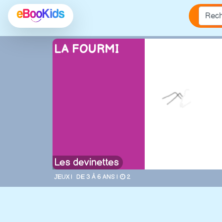
LA FOURMI
Les devinettes
JEUX |
DE 3 À 6 ANS |
2