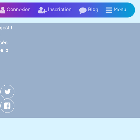
Connexion
Inscription
Blog
Menu
jectif
s
ccès
re la