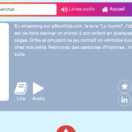
Livres audio
Accueil
En streaming sur eBooKids.com, le livre "La fourmi", l'ob
est de faire deviner un animal à son enfant en quelque
pages. Drôle et amusant ce jeu connaît un véritable su
chez nos petits. Retrouvez des centaines d'histoires...
li
suite
Lire
Audio