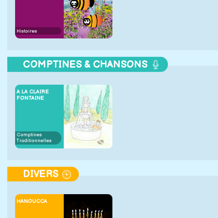
Histoires
COMPTINES & CHANSONS
A LA CLAIRE
FONTAINE
Comptines
Traditionnelles
DIVERS
HANOUCCA