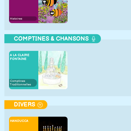
Histoires
COMPTINES & CHANSONS
A LA CLAIRE
FONTAINE
Comptines
Traditionnelles
DIVERS
HANOUCCA