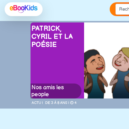
PATRICK,
CYRIL ET LA
POÉSIE
Nos amis les
people
ACTU |
DE 3 À 8 ANS |
4