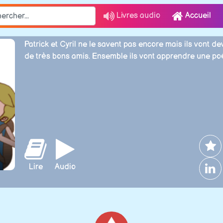
Livres audio
Accueil
Patrick et Cyril ne le savent pas encore mais ils vont de
de très bons amis. Ensemble ils vont apprendre une poé
Lire
Audio