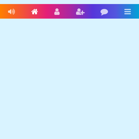
Livres audio
Accueil
Connexion
Inscription
Blog
Men
Français
Anglais
Espagnol
Livres audio
Ecrire une histoire
Ebookids
Se connecter