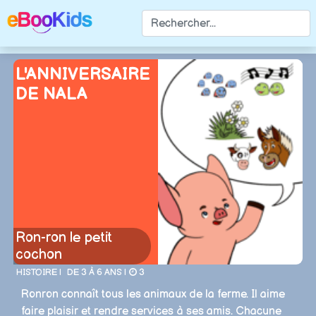
L'ANNIVERSAIRE
DE NALA
Ron-ron le petit
cochon
HISTOIRE |
DE 3 À 6 ANS |
3
Ronron connaît tous les animaux de la ferme. Il aime
faire plaisir et rendre services à ses amis. Chacune