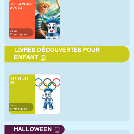
TEF LA VOILE
AUX JO
Jeux
Olympiques
LIVRES DÉCOUVERTES POUR
ENFANT
TEF ET LES
JO
Jeux
Olympiques
HALLOWEEN