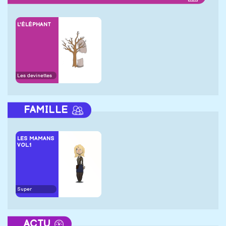
L'ÉLÉPHANT
Les devinettes
FAMILLE
LES MAMANS
VOL.1
Super
ACTU