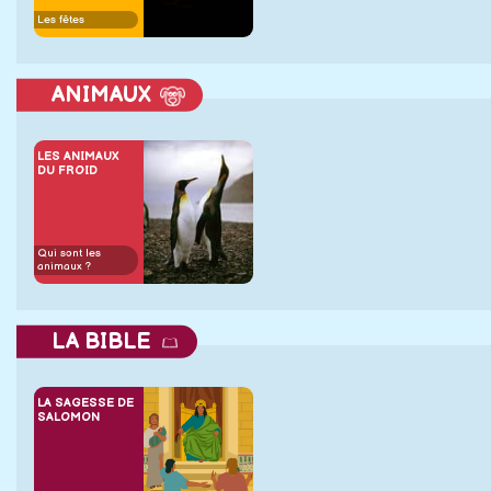
Les fêtes
ANIMAUX
LES ANIMAUX
DU FROID
Qui sont les
animaux ?
LA BIBLE
LA SAGESSE DE
SALOMON