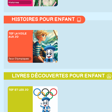
Histoires
HISTOIRES POUR ENFANT
TEF LA VOILE
AUX JO
Jeux Olympiques
LIVRES DÉCOUVERTES POUR ENFANT
TEF ET LES JO