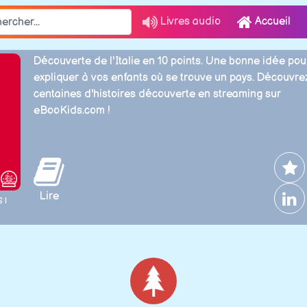
Livres audio
Accueil
Découverte de l'Italie en 10 points. Une bonne idée pou
expliquer à vos enfants où se trouve un pays. Découvre
centaines d'histoires découverte en streaming sur
eBooKids.com !
Lire
 |
Noël