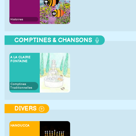
Histoires
COMPTINES & CHANSONS
A LA CLAIRE
FONTAINE
Comptines
Traditionnelles
DIVERS
HANOUCCA