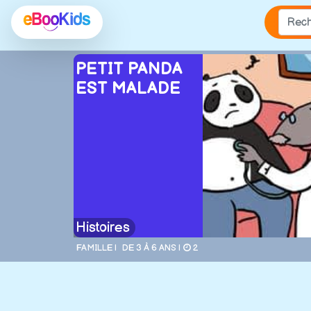
PETIT PANDA
EST MALADE
Histoires
FAMILLE |
DE 3 À 6 ANS |
2