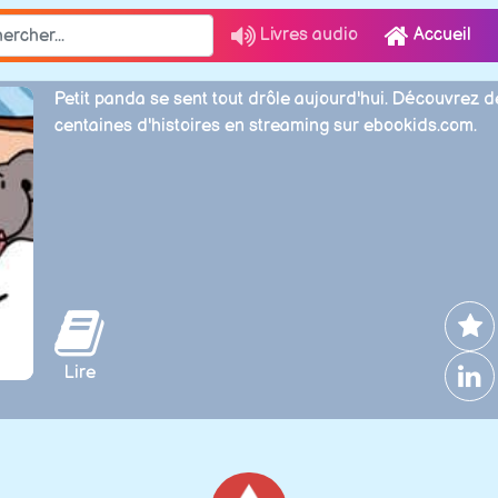
Livres audio
Accueil
Petit panda se sent tout drôle aujourd'hui. Découvrez d
centaines d'histoires en streaming sur ebookids.com.
Lire