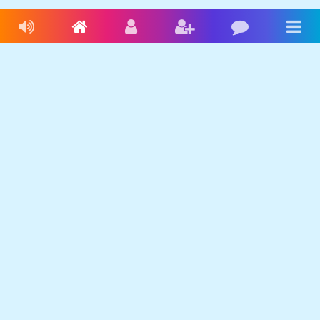
Livres audio
Accueil
Connexion
Inscription
Blog
Men
Français
Anglais
Espagnol
Livres audio
Ecrire une histoire
Ebookids
Se connecter