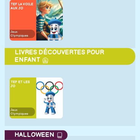
TEF LA VOILE
AUX JO
Jeux
Olympiques
LIVRES DÉCOUVERTES POUR
ENFANT
TEF ET LES
JO
Jeux
Olympiques
HALLOWEEN