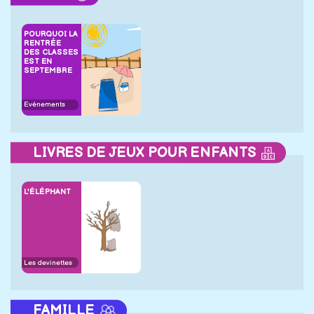
POURQUOI LA
RENTRÉE
DES CLASSES
EST EN
SEPTEMBRE
Evènements
LIVRES DE JEUX POUR ENFANTS
L'ÉLÉPHANT
Les devinettes
FAMILLE