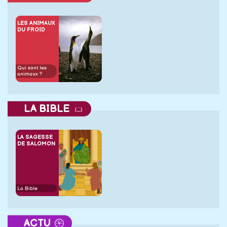
LES ANIMAUX
DU FROID
Qui sont les
animaux ?
LA BIBLE
LA SAGESSE
DE SALOMON
La Bible
ACTU