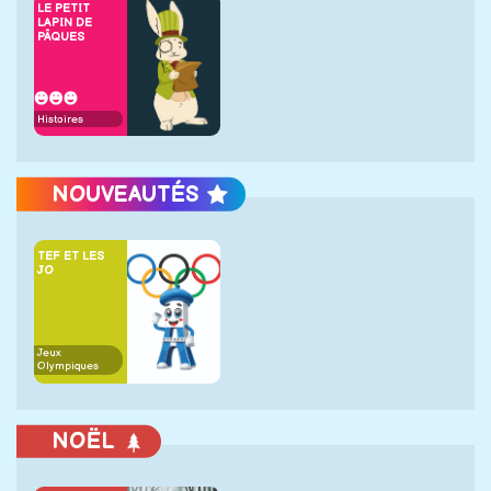
LE PETIT
LAPIN DE
PÂQUES
Histoires
NOUVEAUTÉS
TEF ET LES
JO
Jeux
Olympiques
NOËL