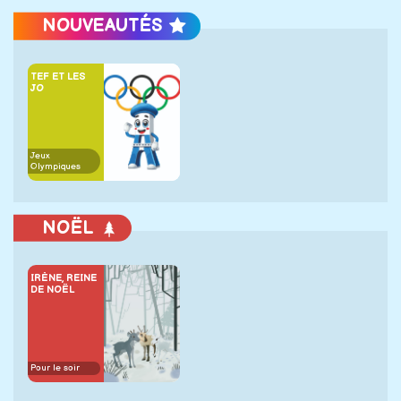
NOUVEAUTÉS
TEF ET LES
JO
Jeux
Olympiques
NOËL
IRÈNE, REINE
DE NOËL
Pour le soir