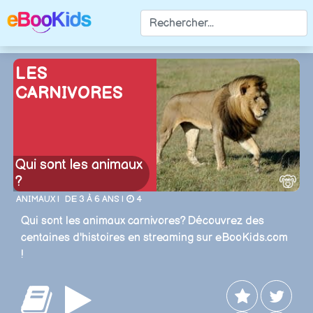
LES
CARNIVORES
Qui sont les animaux
?
ANIMAUX |
DE 3 À 6 ANS |
4
Qui sont les animaux carnivores? Découvrez des
centaines d'histoires en streaming sur eBooKids.com
!