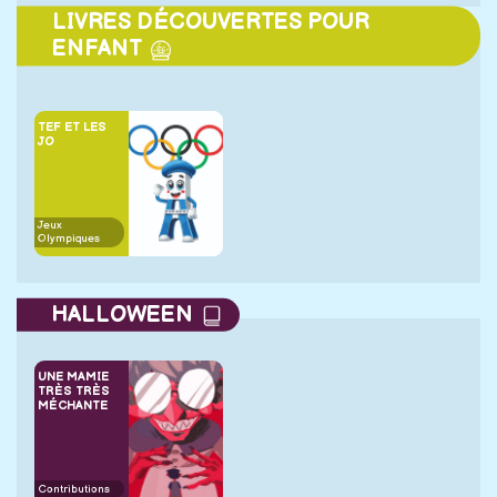
LIVRES DÉCOUVERTES POUR
ENFANT
TEF ET LES
JO
Jeux
Olympiques
HALLOWEEN
UNE MAMIE
TRÈS TRÈS
MÉCHANTE
Contributions