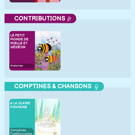
CONTRIBUTIONS
LE PETIT
MONDE DE
MIELLE ET
GÉDÉON
Histoires
COMPTINES & CHANSONS
A LA CLAIRE
FONTAINE
Comptines
Traditionnelles