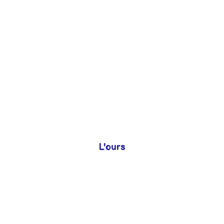
LA GIRAFE
LE LION
Les devinettes
Les devinettes
L'ours
Je peux être blanc, marron ou noir.