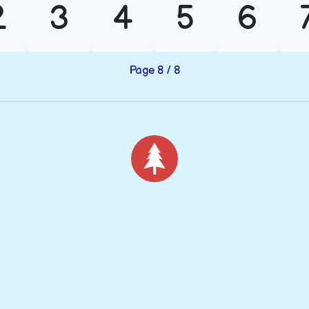
2
3
4
5
6
Page 8 / 8
Noël