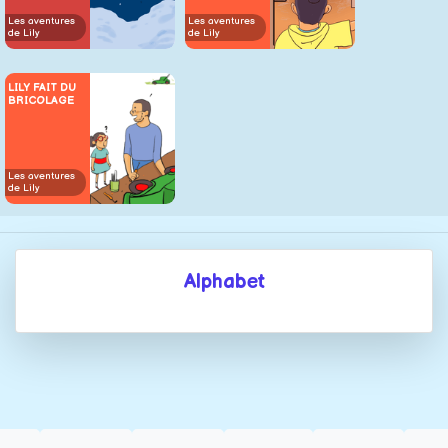
Les aventures
Les aventures
de Lily
de Lily
LILY FAIT DU
BRICOLAGE
Les aventures
de Lily
Alphabet