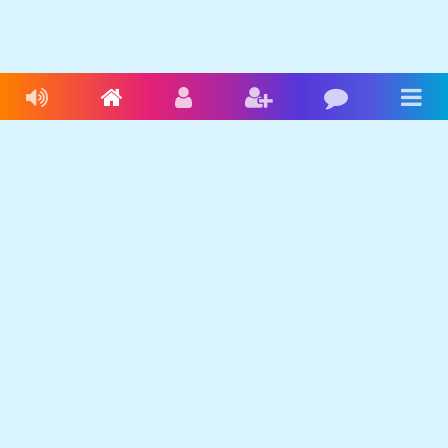
Livres audio
Accueil
Connexion
Inscription
Blog
Men
Français
Anglais
Espagnol
Livres audio
Ecrire une histoire