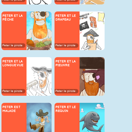
PETER ET LA
PETER ET LE
PÊCHE
DRAPEAU
Peter le pirate
Peter le pirate
PETER ET LA
PETER ET LA
LONGUE VUE
PIEUVRE
Peter le pirate
Peter le pirate
PETER EST
PETER ET LE
MALADE
REQUIN