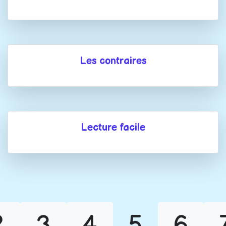
Les contraires
Lecture facile
2
3
4
5
6