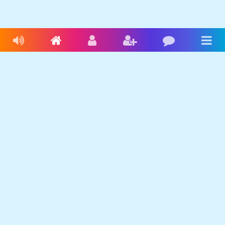
Livres audio
Accueil
Connexion
Inscription
Blog
Men
Français
Anglais
Espagnol
Livres audio
Ecrire une histoire
Ebookids