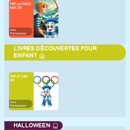
TEF LA VOILE
AUX JO
Jeux
Olympiques
LIVRES DÉCOUVERTES POUR
ENFANT
TEF ET LES
JO
Jeux
Olympiques
HALLOWEEN