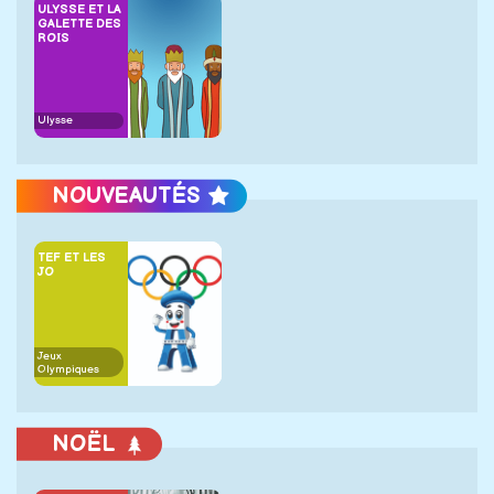
ULYSSE ET LA
GALETTE DES
ROIS
Ulysse
NOUVEAUTÉS
TEF ET LES
JO
Jeux
Olympiques
NOËL