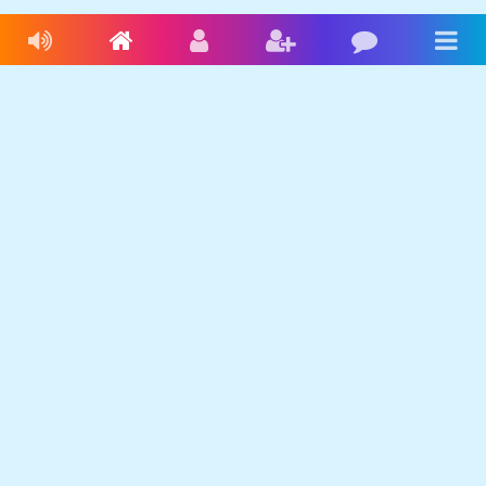
Livres audio
Accueil
Connexion
Inscription
Blog
Men
Français
Anglais
Espagnol
Livres audio
Ecrire une histoire
Ebookids
Se connecter