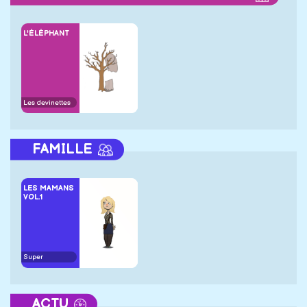
L'ÉLÉPHANT
Les devinettes
FAMILLE
LES MAMANS
VOL.1
Super
ACTU