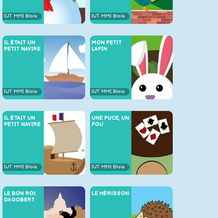
IUT MMI Blois
IUT MMI Blois
IL ÉTAIT UN
MON PETIT
PETIT NAVIRE
LAPIN
IUT MMI Blois
IUT MMI Blois
IL ÉTAIT UN
UNE PUCE, UN
PETIT NAVIRE
POU
IUT MMI Blois
IUT MMI Blois
LE BON ROI
LE HÉRISSON
DAGOBERT