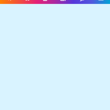
Livres audio
Accueil
Connexion
Inscription
Blog
Men
Français
Anglais
Espagnol
Livres audio
Ecrire une histoire
Ebookids
Se connecter
S'inscrire
CGU