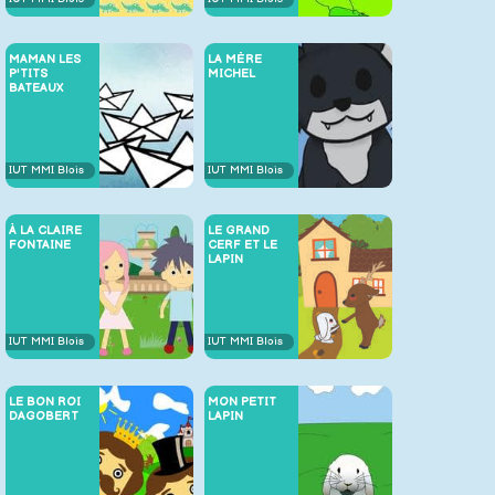
MAMAN LES
LA MÈRE
P'TITS
MICHEL
BATEAUX
IUT MMI Blois
IUT MMI Blois
À LA CLAIRE
LE GRAND
FONTAINE
CERF ET LE
LAPIN
IUT MMI Blois
IUT MMI Blois
LE BON ROI
MON PETIT
DAGOBERT
LAPIN