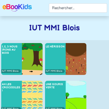
IUT MMI Blois
1, 2, 3 NOUS
LE HÉRISSON
IRONS AU
BOIS
IUT MMI Blois
IUT MMI Blois
AH LES
UNE SOURIS
CROCODILES
VERTE
!
IUT MMI Blois
IUT MMI Blois