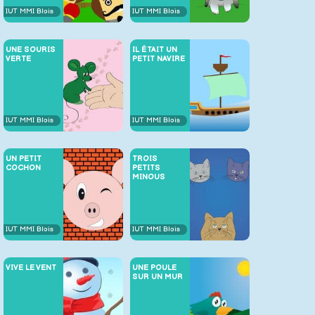
IUT MMI Blois
IUT MMI Blois
UNE SOURIS
IL ÉTAIT UN
VERTE
PETIT NAVIRE
IUT MMI Blois
IUT MMI Blois
UN PETIT
TROIS
COCHON
PETITS
MINOUS
IUT MMI Blois
IUT MMI Blois
VIVE LE VENT
UNE POULE
SUR UN MUR