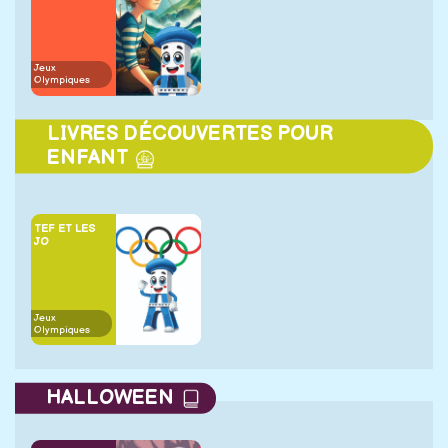
Jeux
Olympiques
LIVRES DÉCOUVERTES POUR
ENFANT
TEF ET LES
JO
Jeux
Olympiques
HALLOWEEN