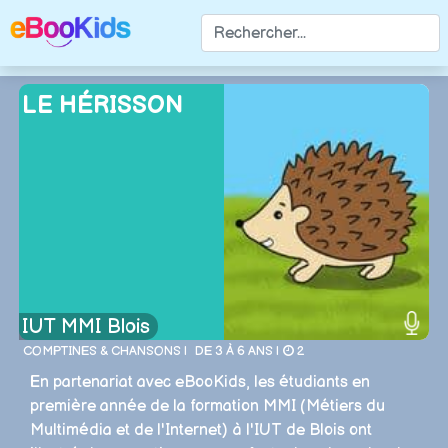
LE HÉRISSON
IUT MMI Blois
COMPTINES & CHANSONS |
DE 3 À 6 ANS |
2
En partenariat avec eBooKids, les étudiants en
première année de la formation MMI (Métiers du
Multimédia et de l'Internet) à l'IUT de Blois ont