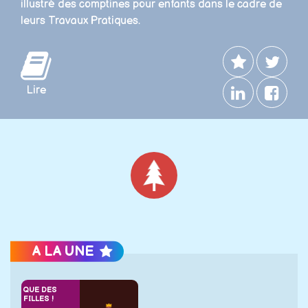
illustré des comptines pour enfants dans le cadre de
leurs Travaux Pratiques.
Lire
Noël
A LA UNE
QUE DES
FILLES !