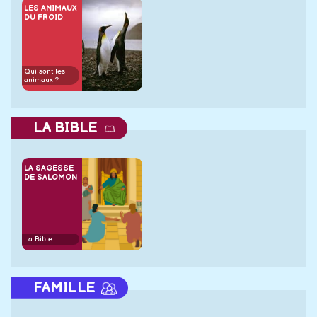
LES ANIMAUX
DU FROID
Qui sont les
animaux ?
LA BIBLE
LA SAGESSE
DE SALOMON
La Bible
FAMILLE