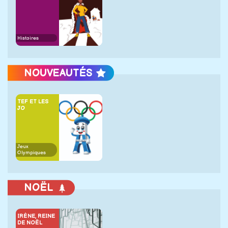
Histoires
NOUVEAUTÉS
TEF ET LES
JO
Jeux
Olympiques
NOËL
IRÈNE, REINE
DE NOËL