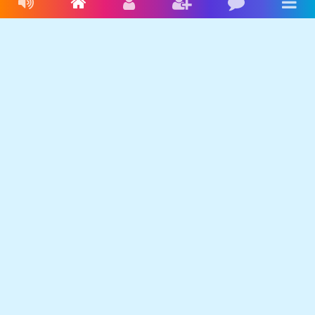
Livres audio
Accueil
Connexion
Inscription
Blog
Men
Français
Anglais
Espagnol
Livres audio
Ecrire une histoire
Ebookids
Se connecter
S'inscrire