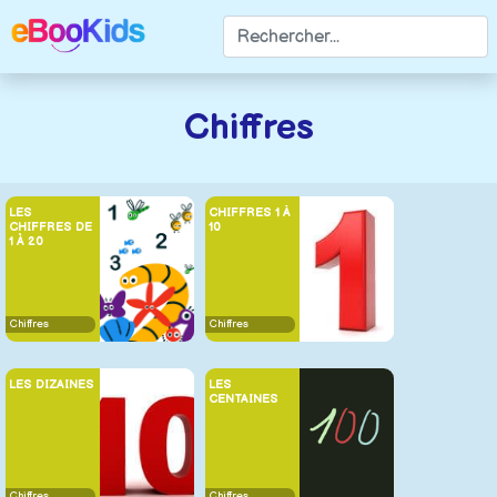
Chiffres
LES
CHIFFRES 1 À
CHIFFRES DE
10
1 À 20
Chiffres
Chiffres
LES DIZAINES
LES
CENTAINES
Chiffres
Chiffres