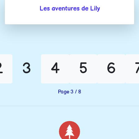
Les aventures de Lily
2
3
4
5
6
Page 3 / 8
Noël