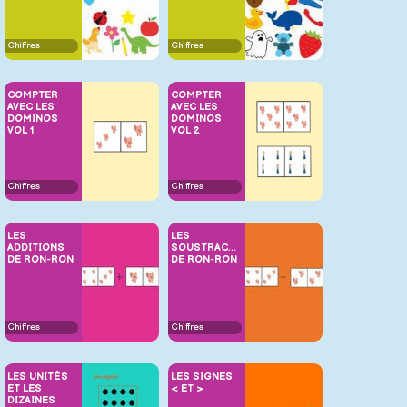
Chiffres
Chiffres
COMPTER
COMPTER
AVEC LES
AVEC LES
DOMINOS
DOMINOS
VOL 1
VOL 2
Chiffres
Chiffres
LES
LES
ADDITIONS
SOUSTRACTIONS
DE RON-RON
DE RON-RON
Chiffres
Chiffres
LES UNITÉS
LES SIGNES
ET LES
< ET >
DIZAINES