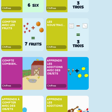
Chiffres
Chiffres
COMPTER
LES
AVEC LES
SOUSTRACTIONS
FRUITS
Chiffres
Chiffres
COMPTE
APPRENDS
COMBIEN...
LES
ADDITIONS
AVEC DES
OBJETS
Chiffres
Chiffres
APPRENDS À
APPRENDS
COMPTER
LES
AVEC DES
ADDITIONS
OBJETS