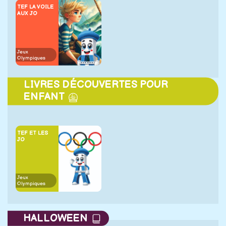
TEF LA VOILE
AUX JO
Jeux
Olympiques
LIVRES DÉCOUVERTES POUR
ENFANT
TEF ET LES
JO
Jeux
Olympiques
HALLOWEEN