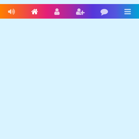
Livres audio
Accueil
Connexion
Inscription
Blog
Men
Français
Anglais
Espagnol
Livres audio
Ecrire une histoire
Ebookids
Se connecter