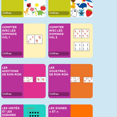
Chiffres
Chiffres
COMPTER
COMPTER
AVEC LES
AVEC LES
DOMINOS
DOMINOS
VOL 1
VOL 2
Chiffres
Chiffres
LES
LES
ADDITIONS
SOUSTRACTIONS
DE RON-RON
DE RON-RON
Chiffres
Chiffres
LES UNITÉS
LES SIGNES
ET LES
< ET >
DIZAINES