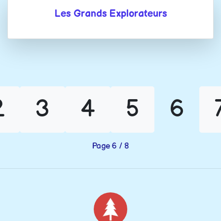
Les Grands Explorateurs
2
3
4
5
6
Page 6 / 8
Noël