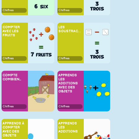
Chiffres
Chiffres
COMPTER
LES
AVEC LES
SOUSTRACTIONS
FRUITS
Chiffres
Chiffres
COMPTE
APPRENDS
COMBIEN...
LES
ADDITIONS
AVEC DES
OBJETS
Chiffres
Chiffres
APPRENDS À
APPRENDS
COMPTER
LES
AVEC DES
ADDITIONS
OBJETS