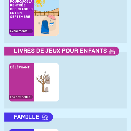
POURQUOI LA
RENTRÉE
DES CLASSES
EST EN
SEPTEMBRE
Evènements
LIVRES DE JEUX POUR ENFANTS
L'ÉLÉPHANT
Les devinettes
FAMILLE