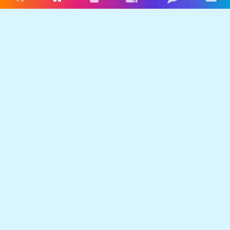
Livres audio
Accueil
Connexion
Inscription
Blog
Men
Français
Anglais
Espagnol
Livres audio
Ecrire une histoire
Ebookids
Se connecter
S'inscrire
CGU