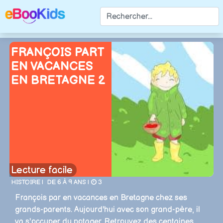
FRANÇOIS PART
EN VACANCES
EN BRETAGNE 2
Lecture facile
HISTOIRE |
DE 6 À 9 ANS |
3
François par en vacances en Bretagne chez ses
grands-parents. Aujourd'hui avec son grand-père, il
va s'occuper du potager. Retrouvez des centaines