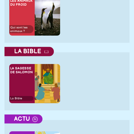
LES ANIMAUX
DU FROID
Qui sont les
animaux ?
LA BIBLE
LA SAGESSE
DE SALOMON
La Bible
ACTU