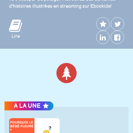
d'histoires illustrées en streaming sur Ebookids!
Lire
Noël
A LA UNE
POURQUOI LE
BÉBÉ PLEURE
?