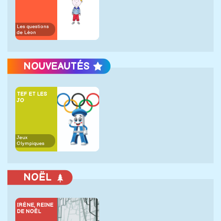
Les questions
de Léon
NOUVEAUTÉS
TEF ET LES
JO
Jeux
Olympiques
NOËL
IRÈNE, REINE
DE NOËL