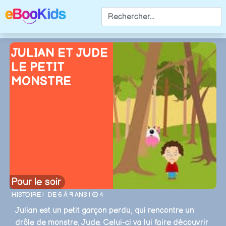
JULIAN ET JUDE
LE PETIT
MONSTRE
Pour le soir
HISTOIRE |
DE 6 À 9 ANS |
4
Julian est un petit garçon perdu, qui rencontre un
drôle de monstre, Jude. Celui-ci va lui faire découvrir