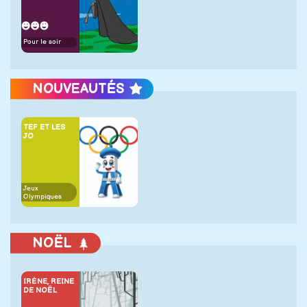
Pour le soir
NOUVEAUTÉS
TEF ET LES
JO
Jeux
Olympiques
NOËL
IRÈNE, REINE
DE NOËL