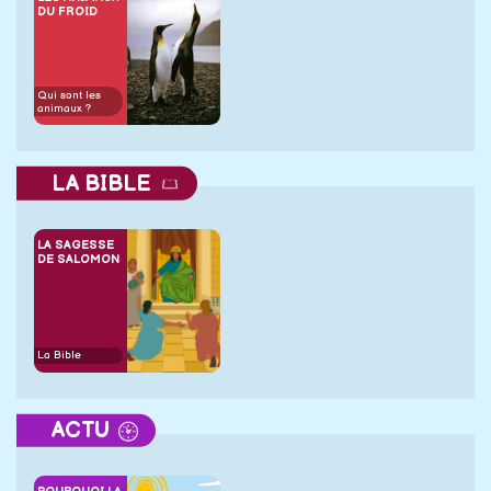
DU FROID
Qui sont les
animaux ?
LA BIBLE
LA SAGESSE
DE SALOMON
La Bible
ACTU