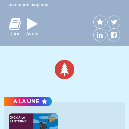
un monde magique !
Lire
Audio
Noël
A LA UNE
JACK À LA
LANTERNE