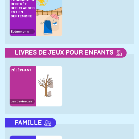
POURQUOI LA
RENTRÉE
DES CLASSES
EST EN
SEPTEMBRE
Evènements
LIVRES DE JEUX POUR ENFANTS
L'ÉLÉPHANT
Les devinettes
FAMILLE