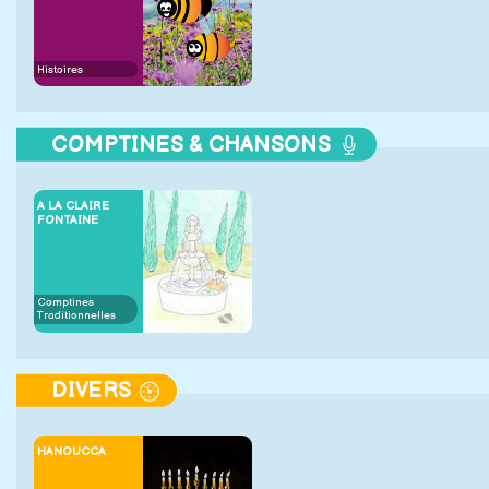
Histoires
COMPTINES & CHANSONS
A LA CLAIRE
FONTAINE
Comptines
Traditionnelles
DIVERS
HANOUCCA