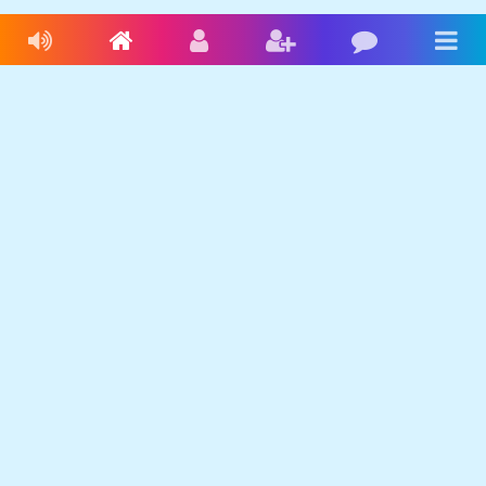
Livres audio
Accueil
Connexion
Inscription
Blog
Men
Français
Anglais
Espagnol
Livres audio
Ecrire une histoire
Ebookids
Se connecter