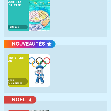
J'AIME LA
GALETTE
Histoires
NOUVEAUTÉS
TEF ET LES
JO
Jeux
Olympiques
NOËL