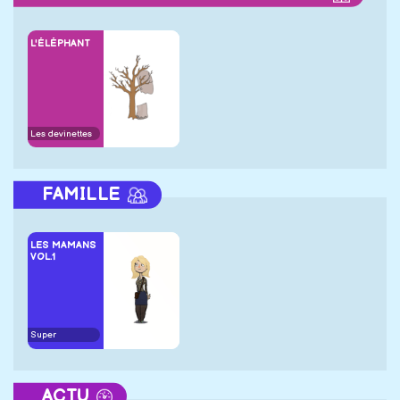
L'ÉLÉPHANT
Les devinettes
FAMILLE
LES MAMANS
VOL.1
Super
ACTU