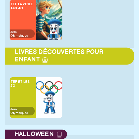
TEF LA VOILE
AUX JO
Jeux
Olympiques
LIVRES DÉCOUVERTES POUR
ENFANT
TEF ET LES
JO
Jeux
Olympiques
HALLOWEEN