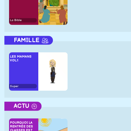
La Bible
FAMILLE
LES MAMANS
VOL.1
Super
ACTU
POURQUOI LA
RENTRÉE DES
CLASSES EST