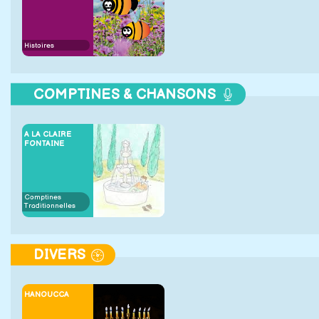
Histoires
COMPTINES & CHANSONS
A LA CLAIRE
FONTAINE
Comptines
Traditionnelles
DIVERS
HANOUCCA