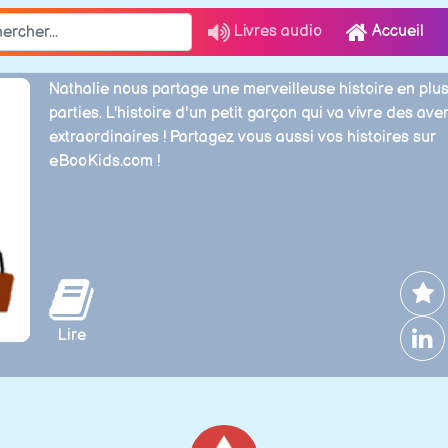
Livres audio
Accueil
Nathalie nous partage une merveilleuse histoire en plu
parties. L'histoire d'un petit garçon qui va vivre des ave
extraordinaires ! Partagez vous aussi vos histoires sur
eBooKids.com !
Lire