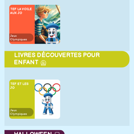
TEF LA VOILE
AUX JO
Jeux
Olympiques
LIVRES DÉCOUVERTES POUR
ENFANT
TEF ET LES
JO
Jeux
Olympiques