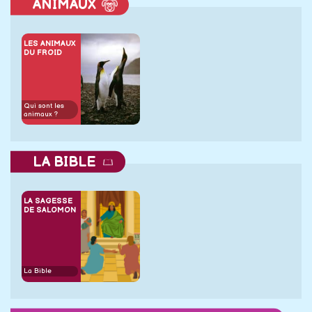
ANIMAUX
LES ANIMAUX
DU FROID
Qui sont les
animaux ?
LA BIBLE
LA SAGESSE
DE SALOMON
La Bible