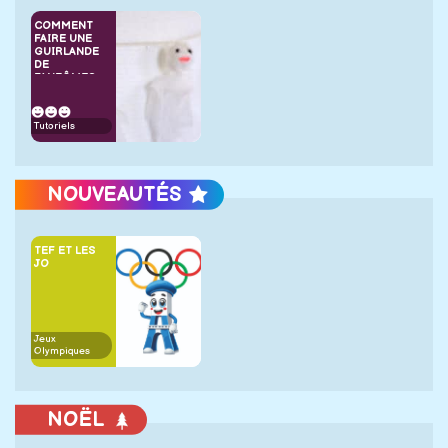
COMMENT
FAIRE UNE
GUIRLANDE
DE
FANTÔMES
Tutoriels
NOUVEAUTÉS
TEF ET LES
JO
Jeux
Olympiques
NOËL