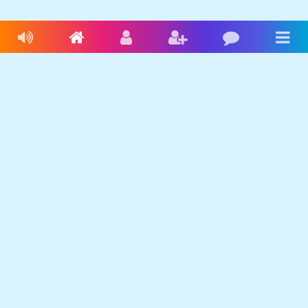
Livres audio
Accueil
Connexion
Inscription
Blog
Men
Français
Anglais
Espagnol
Livres audio
Ecrire une histoire
Ebookids