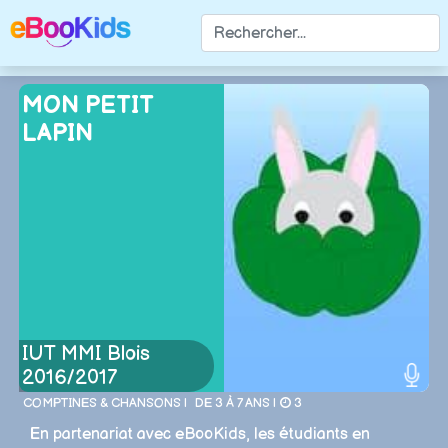
MON PETIT
LAPIN
IUT MMI Blois
2016/2017
COMPTINES & CHANSONS |
DE 3 À 7 ANS |
3
En partenariat avec eBooKids, les étudiants en