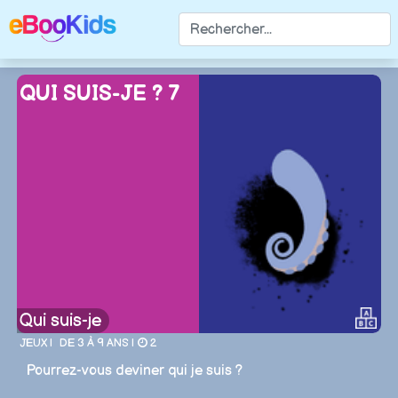
QUI SUIS-JE ? 7
Qui suis-je
JEUX |
DE 3 À 9 ANS |
2
Pourrez-vous deviner qui je suis ?