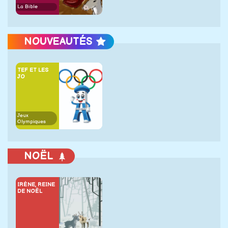
La Bible
NOUVEAUTÉS
TEF ET LES
JO
Jeux
Olympiques
NOËL
IRÈNE, REINE
DE NOËL