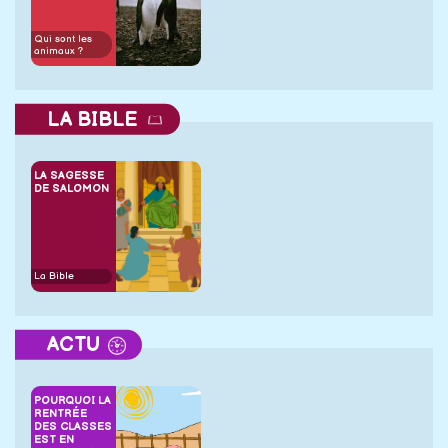
Qui sont les
animaux ?
LA BIBLE
LA SAGESSE
DE SALOMON
La Bible
ACTU
POURQUOI LA
RENTRÉE
DES CLASSES
EST EN