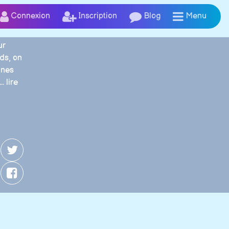
Connexion
Inscription
Blog
Menu
ur
ids, on
ines
..
lire