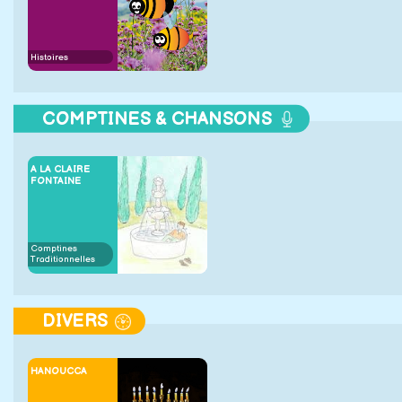
Histoires
COMPTINES & CHANSONS
A LA CLAIRE
FONTAINE
Comptines
Traditionnelles
DIVERS
HANOUCCA