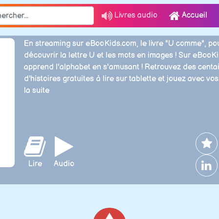
Livres audio
Accueil
En streaming sur eBooKids.com, le livre "U comme", po
découvrir la lettre U et les mots en images ! Sur eBooK
apprend l'alphabet en s'amusant ! Retrouvez des centa
d'histoires gratuites à lire sur tablette et jouez avec vos.
la suite
Lire
Audio