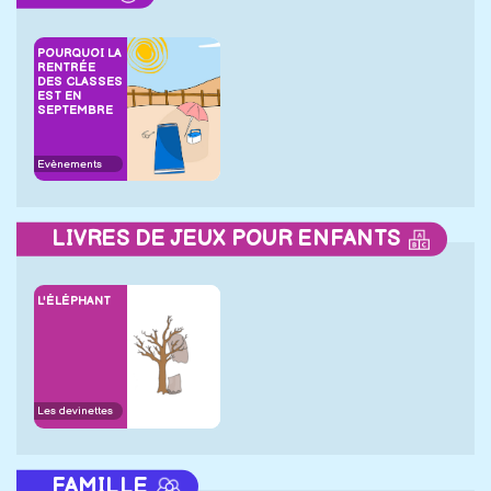
POURQUOI LA
RENTRÉE
DES CLASSES
EST EN
SEPTEMBRE
Evènements
LIVRES DE JEUX POUR ENFANTS
L'ÉLÉPHANT
Les devinettes
FAMILLE