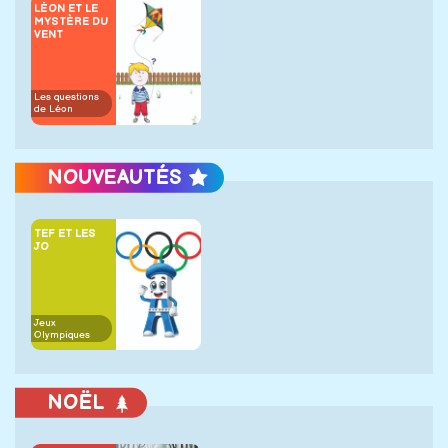
LÉON ET LE
MYSTÈRE DU
VENT
Les questions
de Léon
NOUVEAUTÉS
TEF ET LES
JO
Jeux
Olympiques
NOËL