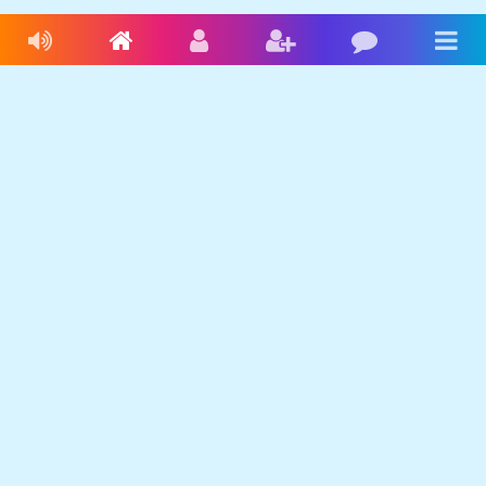
Livres audio
Accueil
Connexion
Inscription
Blog
Men
Français
Anglais
Espagnol
Livres audio
Ecrire une histoire
Ebookids
Se connecter