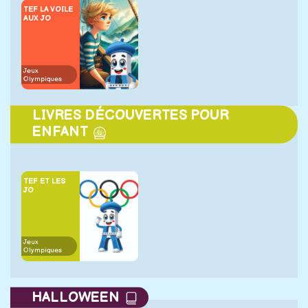
TEF LA VOILE
AUX JO
Jeux
Olympiques
LIVRES DÉCOUVERTES POUR
ENFANT
TEF ET LES
JO
Jeux
Olympiques
HALLOWEEN