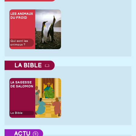
LES ANIMAUX
DU FROID
Qui sont les
animaux ?
LA BIBLE
LA SAGESSE
DE SALOMON
La Bible
ACTU