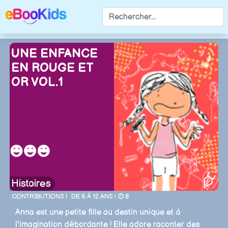
UNE ENFANCE
EN ROUGE ET
OR VOL.1
Histoires
CONTRIBUTIONS |
DE 6 À 12 ANS |
8
Anna est une petite fille au destin unique et à
l'imagination débordante ! Elle adore raconter des