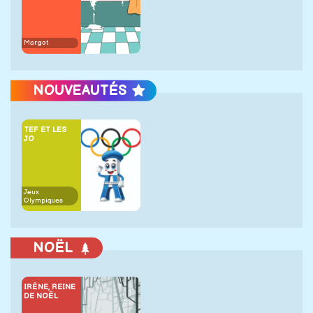
Margot
NOUVEAUTÉS
TEF ET LES
JO
Jeux
Olympiques
NOËL
IRÈNE, REINE
DE NOËL