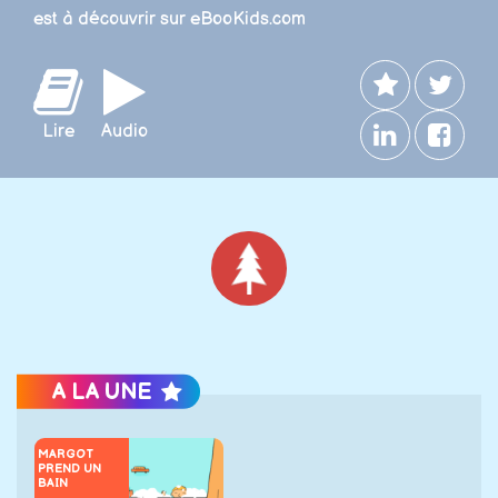
est à découvrir sur eBooKids.com
Lire
Audio
Noël
A LA UNE
MARGOT
PREND UN
BAIN