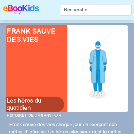
FRANK SAUVE
DES VIES
Les héros du
quotidien
HISTOIRE |
DE 3 À 8 ANS |
4
Frank sauve des vies chaque jour en exerçant son
métier d'infirmier. Un héros silencieux dont le métier