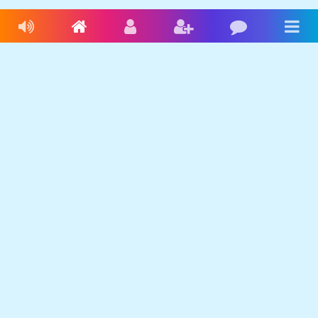
Livres audio
Accueil
Connexion
Inscription
Blog
Men
Français
Anglais
Espagnol
Livres audio
Ecrire une histoire
Ebookids
Se connecter