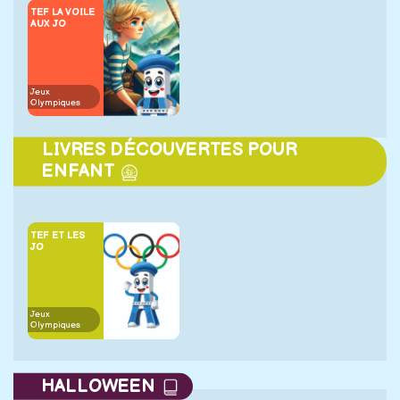
TEF LA VOILE
AUX JO
Jeux
Olympiques
LIVRES DÉCOUVERTES POUR
ENFANT
TEF ET LES
JO
Jeux
Olympiques
HALLOWEEN