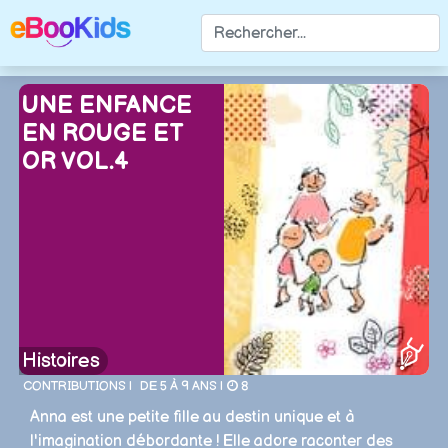
UNE ENFANCE
EN ROUGE ET
OR VOL.4
Histoires
CONTRIBUTIONS |
DE 5 À 9 ANS |
8
Anna est une petite fille au destin unique et à
l'imagination débordante ! Elle adore raconter des