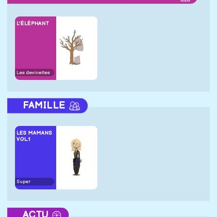
L'ÉLÉPHANT
Les devinettes
FAMILLE
LES MAMANS
VOL.1
Super
ACTU