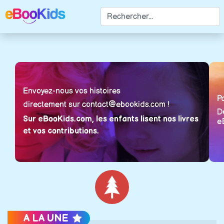
Envoyez-nous vos histoires
Pa
directement sur contact@ebookids.com !
D
Sur eBooKids.com, les enfants lisent nos livres
e
et vos contributions.
Noël
A LA UNE