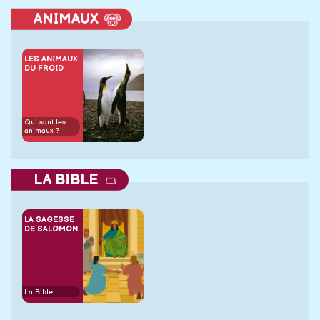
ANIMAUX
LES ANIMAUX
DU FROID
Qui sont les
animaux ?
LA BIBLE
LA SAGESSE
DE SALOMON
La Bible