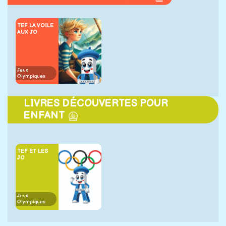
TEF LA VOILE
AUX JO
Jeux
Olympiques
LIVRES DÉCOUVERTES POUR
ENFANT
TEF ET LES
JO
Jeux
Olympiques