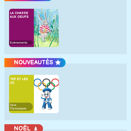
LA CHASSE
AUX OEUFS
Evènements
NOUVEAUTÉS
TEF ET LES
JO
Jeux
Olympiques
NOËL